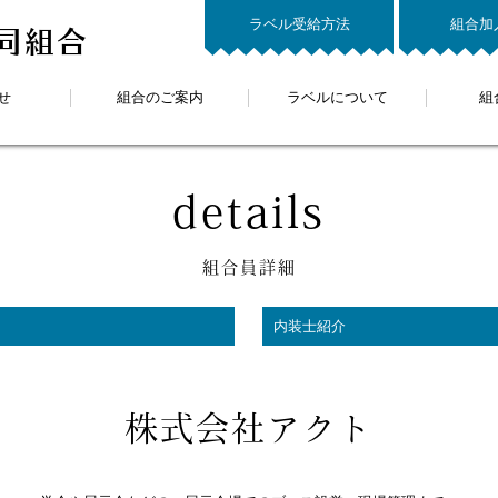
ラベル受給方法
組合加
同組合
せ
組合のご案内
ラベルについて
組
details
組合員詳細
内装士紹介
株式会社アクト